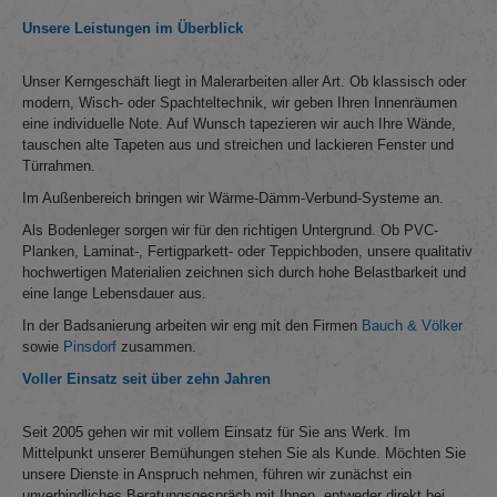
Unsere Leistungen im Überblick
Unser Kerngeschäft liegt in Malerarbeiten aller Art. Ob klassisch oder
modern, Wisch- oder Spachteltechnik, wir geben Ihren Innenräumen
eine individuelle Note. Auf Wunsch tapezieren wir auch Ihre Wände,
tauschen alte Tapeten aus und streichen und lackieren Fenster und
Türrahmen.
Im Außenbereich bringen wir Wärme-Dämm-Verbund-Systeme an.
Als Bodenleger sorgen wir für den richtigen Untergrund. Ob PVC-
Planken, Laminat-, Fertigparkett- oder Teppichboden, unsere qualitativ
hochwertigen Materialien zeichnen sich durch hohe Belastbarkeit und
eine lange Lebensdauer aus.
In der Badsanierung arbeiten wir eng mit den Firmen
Bauch & Völker
sowie
Pinsdorf
zusammen.
Voller Einsatz seit über zehn Jahren
Seit 2005 gehen wir mit vollem Einsatz für Sie ans Werk. Im
Mittelpunkt unserer Bemühungen stehen Sie als Kunde. Möchten Sie
unsere Dienste in Anspruch nehmen, führen wir zunächst ein
unverbindliches Beratungsgespräch mit Ihnen, entweder direkt bei